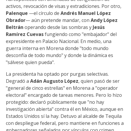
activos, revocación de visas y extradiciones. Por otro,
Palenque
—el círculo de
Andrés Manuel López
Obrador
— aún pretende mandar, con
Andy López
Beltrán
operando desde las sombras y
Jesús
Ramírez Cuevas
fungiendo como "embajador" del
expresidente en Palacio Nacional. En medio, una
guerra interna en Morena donde "todo mundo
desconfía de todo mundo" y donde la dinámica es
"sálvese quien pueda".
La presidenta ha optado por purgas selectivas.
Degradó a
Adán Augusto López
, quien pasó de ser
"general de cinco estrellas" en Morena a "operador
electoral" encargado de tareas menores. Pero lo hizo
protegido: declaró públicamente que "no hay
investigación abierta" contra él en México, aunque en
Estados Unidos sí la hay. Detuvo al alcalde de Tequila
con despliegue federal, pero mantiene en funciones a
gobernadores señalados por vínculos con crimen