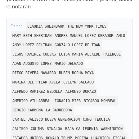
lo notarán.
CLAUDIA SHEINBAUM
THE NEW YORK TIMES
MARY BETH SHERIDAN
ANDRES MANUEL LOPEZ OBRADOR
AMLO
ANDY LOPEZ BELTRAN
GONZALO LOPEZ BELTRAN
JESUS RAMIREZ CUEVAS
LUISA MARIA ALCALDE
PALENQUE
ADAN AUGUSTO LOPEZ
MARIO DELGADO
DIEGO RIVERA NAVARRO
RUBEN ROCHA MOYA
MARINA DEL PILAR AVILA
EVELYN SALGADO
ALFREDO RAMIREZ BEDOLLA
ALFONSO DURAZO
AMERICO VILLARREAL
IGNACIO MIER
RICARDO MONREAL
SERGIO CARMONA
LA BARREDORA
CARTEL JALISCO NUEVA GENERACION
CJNG
TEQUILA
JALISCO
COLIMA
SINALOA
BAJA CALIFORNIA
WASHINGTON
ESTADOS UNIDOS
DONALD TRUMP
MORENA
HUACHICOL FISCAL