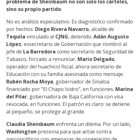
problema de Sheinbaum no son solo los cárteles,
sino su propio partido
.
No es análisis especulativo. Es diagnóstico confirmado
por hechos:
Diego Rivera Navarro
, alcalde de
Tequila
vinculado al
CJNG
, detenido.
Adán Augusto
López
, exsecretario de Gobernación que nombró al
jefe de
La Barredora
como secretario de Seguridad de
Tabasco, forzado a renunciar.
Mario Delgado
,
operador del huachicol fiscal, ahora secretario de
Educación con su familia asesinada como mensaje.
Rubén Rocha Moya
, gobernador de Sinaloa
financiado por "El Chapo Isidro", en funciones.
Marina
del Pilar
, gobernadora de Baja California con visa
revocada, en funciones. El patrón es claro: se detiene
al pequeño, se protege al grande.
Claudia Sheinbaum
enfrenta un dilema. Por un lado,
Washington
presiona para que actúe contra
narcopolíticos con amenazas de congelación de