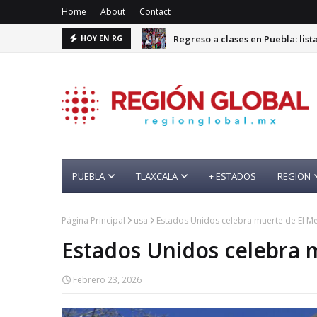
Home
About
Contact
Regreso a clases en Puebla: lis
HOY EN RG
PUEBLA
TLAXCALA
+ ESTADOS
REGION
Página Principal
usa
Estados Unidos celebra muerte de El M
Estados Unidos celebra 
Febrero 23, 2026