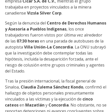
empresa
Cicar S.A. de C.V.
, mientras el grupo
trabajaba en proyectos vinculados a la minera
canadiense
Vizsla Silver Corp
.
Según la denuncia del
Centro de Derechos Humanos
y Asesoría a Pueblos Indígenas
, los once
trabajadores fueron vistos por última vez alrededor
de las
07:30 horas
en una parada de autobuses de la
autopista
Villa Unión-La Concordia
. La ONU subrayó
que la investigación debe contemplar todas las
hipótesis, incluida la desaparición forzada, ante el
riesgo de colusión entre grupos criminales y agentes
del Estado.
Tras la presión internacional, la fiscal general de
Sinaloa,
Claudia Zulema Sánchez Kondo
, confirmó el
hallazgo de objetos personales presuntamente
vinculados a las víctimas y la ejecución de
cinco
cateos
en
Mazatlán
y
Concordia
. No obstante, no se
reportan detenciones ni avances concluyentes sobre