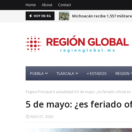
Home
About
Contact
Michoacán recibe 1,557 militare
HOY EN RG
PUEBLA
TLAXCALA
+ ESTADOS
REGION
Página Principal
actualidad
5 de mayo: ¿es feriado oficial en
5 de mayo: ¿es feriado of
Abril 27, 2026