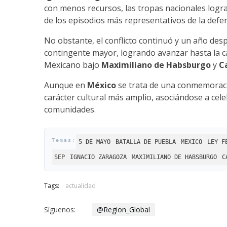
con menos recursos, las tropas nacionales logr
de los episodios más representativos de la defens
No obstante, el conflicto continuó y un año des
contingente mayor, logrando avanzar hasta la ca
Mexicano bajo
Maximiliano de Habsburgo
y
C
Aunque en
México
se trata de una conmemoraci
carácter cultural más amplio, asociándose a cele
comunidades.
5 DE MAYO
BATALLA DE PUEBLA
MEXICO
LEY F
SEP
IGNACIO ZARAGOZA
MAXIMILIANO DE HABSBURGO
C
Tags:
actualidad
Síguenos:
@Region_Global