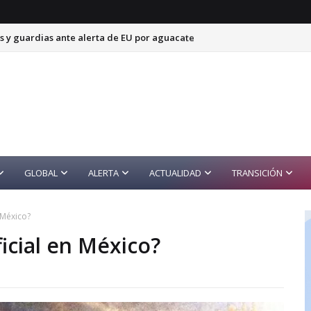
s y guardias ante alerta de EU por aguacate
GLOBAL
ALERTA
ACTUALIDAD
TRANSICIÓN
 México?
icial en México?