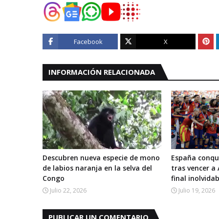
Facebook
X
INFORMACIÓN RELACIONADA
Descubren nueva especie de mono
España conqui
de labios naranja en la selva del
tras vencer a
Congo
final inolvida
Julio 22, 2026
Julio 19, 2026
PUBLICAR UN COMENTARIO