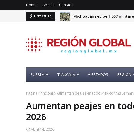
Home
About
Contact
Michoacán recibe 1,557 militare
HOY EN RG
PUEBLA
TLAXCALA
+ ESTADOS
REGION
Página Principal
Aumentan peajes en todo México tras Seman
Aumentan peajes en tod
2026
Abril 14, 2026