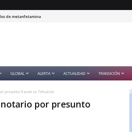
ilos de metanfetamina
GLOBAL
ALERTA
ACTUALIDAD
TRANSICIÓN
por presunto fraude en Tehuacán
 notario por presunto