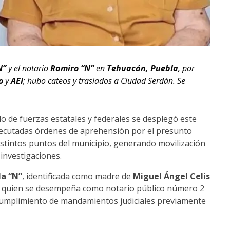
N”
y el notario
Ramiro “N”
en
Tehuacán, Puebla
, por
o
y
AEI
; hubo cateos y traslados a Ciudad Serdán. Se
 de fuerzas estatales y federales se desplegó este
ecutadas órdenes de aprehensión por el presunto
distintos puntos del municipio, generando movilización
 investigaciones.
la “N”
, identificada como madre de
Miguel Ángel Celis
, quien se desempeña como notario público número 2
 cumplimiento de mandamientos judiciales previamente