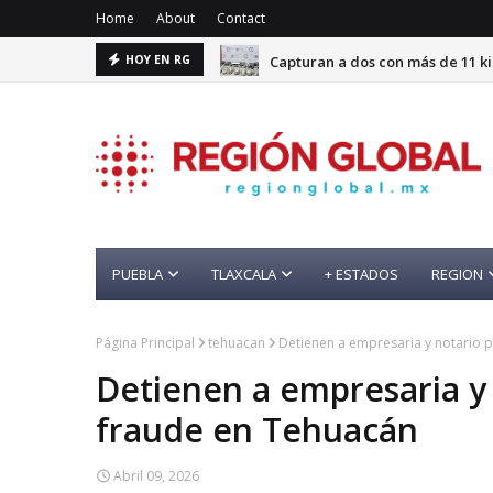
Home
About
Contact
Capturan a dos con más de 11 k
HOY EN RG
PUEBLA
TLAXCALA
+ ESTADOS
REGION
Página Principal
tehuacan
Detienen a empresaria y notario 
Detienen a empresaria y
fraude en Tehuacán
Abril 09, 2026