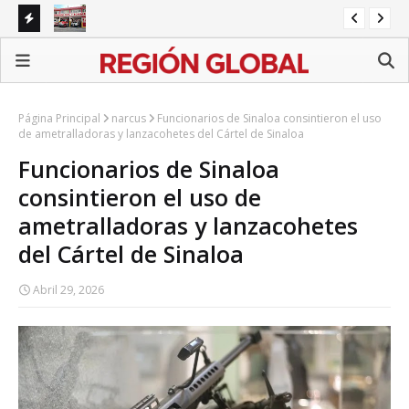
Protección Civil de Tehuacán denuncia carencias y
FGR
Barroso responde con un comunicado
ext
Página Principal
narcus
Funcionarios de Sinaloa consintieron el uso
de ametralladoras y lanzacohetes del Cártel de Sinaloa
Funcionarios de Sinaloa
consintieron el uso de
ametralladoras y lanzacohetes
del Cártel de Sinaloa
Abril 29, 2026