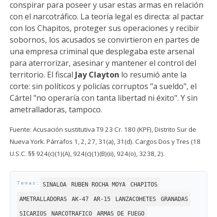
conspirar para poseer y usar estas armas en relación
con el narcotráfico. La teoría legal es directa: al pactar
con los Chapitos, proteger sus operaciones y recibir
sobornos, los acusados se convirtieron en partes de
una empresa criminal que desplegaba este arsenal
para aterrorizar, asesinar y mantener el control del
territorio. El fiscal
Jay Clayton
lo resumió ante la
corte: sin políticos y policías corruptos "a sueldo", el
Cártel "no operaría con tanta libertad ni éxito". Y sin
ametralladoras, tampoco.
Fuente: Acusación sustitutiva T9 23 Cr. 180 (KPF), Distrito Sur de
Nueva York. Párrafos 1, 2, 27, 31(a), 31(d). Cargos Dos y Tres (18
U.S.C. §§ 924(c)(1)(A), 924(c)(1)(B)(ii), 924(o), 3238, 2).
SINALOA
RUBEN ROCHA MOYA
CHAPITOS
AMETRALLADORAS
AK-47
AR-15
LANZACOHETES
GRANADAS
SICARIOS
NARCOTRAFICO
ARMAS DE FUEGO