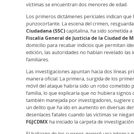
víctimas se encuentran dos menores de edad.
Los primeros dictámenes periciales indican que 
punzocortante. La escena del crimen, resguard
Ciudadana (SSC)
capitalina, ha sido sometida a 
Fiscalía General de Justicia de la Ciudad de
domicilio para recabar indicios que permitan iden
edición, las autoridades no habían revelado las i
familiares.
Las investigaciones apuntan hacia dos líneas pr
manera oficial. La primera, surgida de los prime
móvil del ataque habría sido un robo cometido
familia, lo que explicaría que no hubiera signos
también manejada por investigadores, sugiere qu
un delito que ha ido en aumento en diversas dem
desenlaces fatales cuando las víctimas se niega
FGJCDMX
ha iniciado la carpeta de investigació
El hallazgo de los cuerpos generó una intensa m