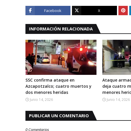
Facebook
X
INFORMACIÓN RELACIONADA
SSC confirma ataque en
Ataque armad
Azcapotzalco; cuatro muertos y
deja cuatro m
dos menores heridas
menores heri
Junio 14, 2026
Junio 14, 2026
PUBLICAR UN COMENTARIO
0 Comentarios