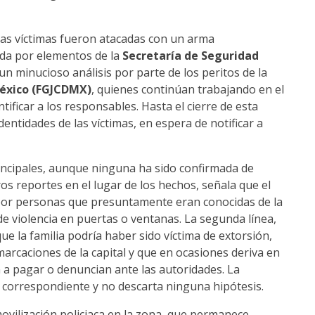
las víctimas fueron atacadas con un arma
ada por elementos de la
Secretaría de Seguridad
un minucioso análisis por parte de los peritos de la
 México (FGJCDMX)
, quienes continúan trabajando en el
tificar a los responsables. Hasta el cierre de esta
dentidades de las víctimas, en espera de notificar a
incipales, aunque ninguna ha sido confirmada de
ros reportes en el lugar de los hechos, señala que el
 por personas que presuntamente eran conocidas de la
 de violencia en puertas o ventanas. La segunda línea,
e la familia podría haber sido víctima de extorsión,
arcaciones de la capital y que en ocasiones deriva en
n a pagar o denuncian ante las autoridades. La
n correspondiente y no descarta ninguna hipótesis.
ovilización policiaca en la zona, que permanece