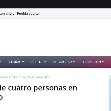
terreno en Puebla capital
GLOBAL
ALERTA
ACTUALIDAD
TRANSICIÓN
ersonas en domicilio de Azcapotzalco
 de cuatro personas en
o