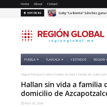
Home
About
Contact
Gaby “La Bonita” Sánchez gana 
HOY EN RG
PUEBLA
TLAXCALA
+ ESTADOS
REGION
Página Principal
cdmx
Hallan sin vida a familia de cuatro p
Hallan sin vida a familia
domicilio de Azcapotzalc
Abril 28, 2026