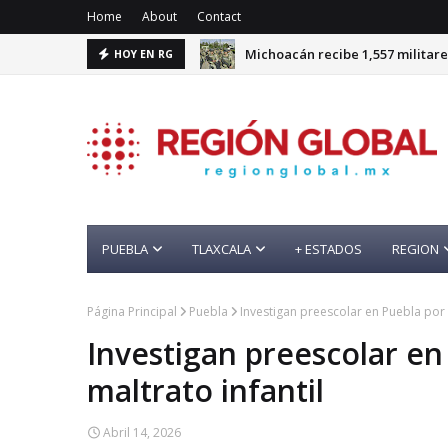
Home
About
Contact
Michoacán recibe 1,557 militare
HOY EN RG
PUEBLA
TLAXCALA
+ ESTADOS
REGION
Página Principal
Puebla
Investigan preescolar en Puebla por 
Investigan preescolar en
maltrato infantil
Abril 14, 2026