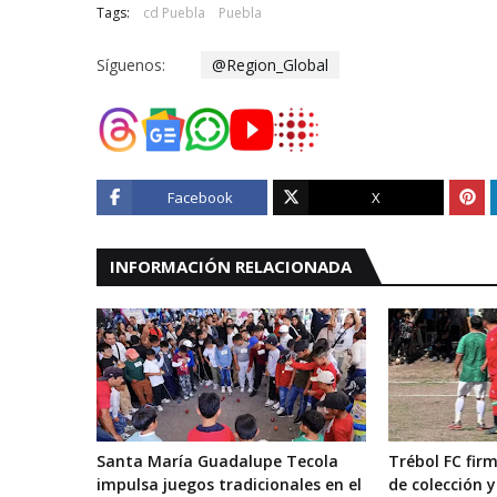
Tags:
cd Puebla
Puebla
Síguenos:
@Region_Global
Facebook
X
INFORMACIÓN RELACIONADA
Santa María Guadalupe Tecola
Trébol FC fi
impulsa juegos tradicionales en el
de colección y