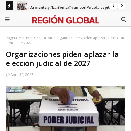
Armenta y “La Bonita” van por Puebla capital
Remesas e inflación: el alivio que no frena la precariedad
Gab
en Puebla
Página Principal
transición
Organizaciones piden aplazar la elección
judicial de 2027
Organizaciones piden aplazar la
elección judicial de 2027
Abril 30, 2026