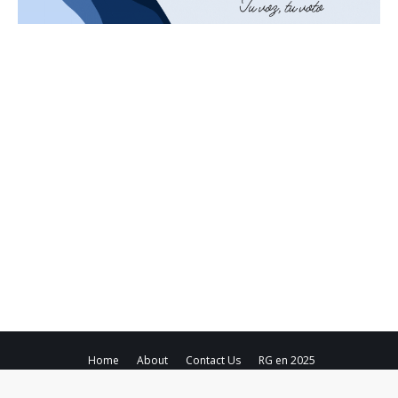
Home
About
Contact Us
RG en 2025
Copyright ©
2026
Región Global