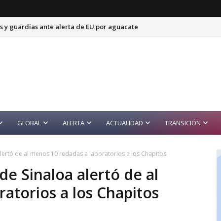
s y guardias ante alerta de EU por aguacate
GLOBAL
ALERTA
ACTUALIDAD
TRANSICIÓN
alertó de al menos 10 redadas a laboratorios a los Chapitos
de Sinaloa alertó de al
atorios a los Chapitos