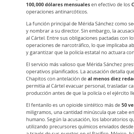
100,000 dólares mensuales
en efectivo de los
C
operaciones antinarcóticos.
La función principal de Mérida Sánchez como sec
y nombrar a su director. Sin embargo, la acusac
al Cártel. Entre sus obligaciones pactadas con lo
operaciones de narcotráfico, lo que implicaba a
y garantizar que la policía estatal no actuara co
El servicio más valioso que Mérida Sánchez prestó
operativos planificados. La acusación detalla qu
Chapitos con antelación de
al menos diez reda
permitía al Cártel evacuar personal, trasladar 
producción antes de que la policía o el ejército ll
El fentanilo es un opioide sintético más de
50 ve
miligramos, una cantidad minúscula que cabe en 
humano. Según la acusación, los laboratorios q
utilizando precursores químicos enviados desde 
a través de sus puertos en el Pacífico. México, 