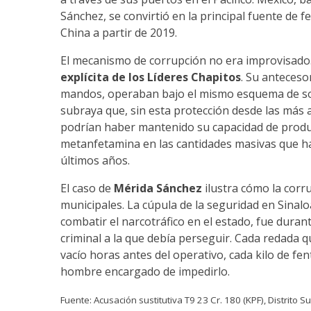
Sánchez, se convirtió en la principal fuente de 
China a partir de 2019.
El mecanismo de corrupción no era improvisado
explícita de los Líderes Chapitos
. Su anteceso
mandos, operaban bajo el mismo esquema de sob
subraya que, sin esta protección desde las más a
podrían haber mantenido su capacidad de produci
metanfetamina en las cantidades masivas que ha
últimos años.
El caso de
Mérida Sánchez
ilustra cómo la corr
municipales. La cúpula de la seguridad en Sinal
combatir el narcotráfico en el estado, fue dur
criminal a la que debía perseguir. Cada redada 
vacío horas antes del operativo, cada kilo de fe
hombre encargado de impedirlo.
Fuente: Acusación sustitutiva T9 23 Cr. 180 (KPF), Distrito S