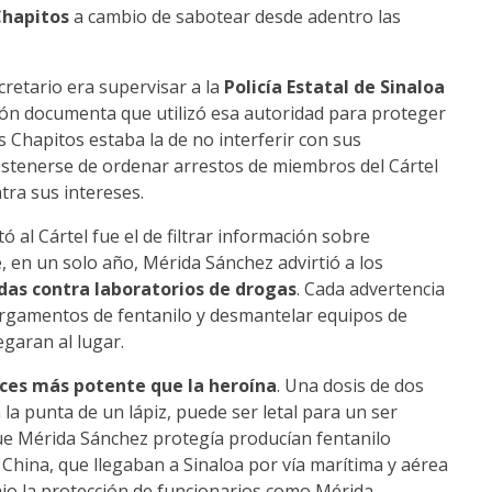
hapitos
a cambio de sabotear desde adentro las
retario era supervisar a la
Policía Estatal de Sinaloa
ión documenta que utilizó esa autoridad para proteger
s Chapitos estaba la de no interferir con sus
bstenerse de ordenar arrestos de miembros del Cártel
ntra sus intereses.
 al Cártel fue el de filtrar información sobre
e, en un solo año, Mérida Sánchez advirtió a los
das contra laboratorios de drogas
. Cada advertencia
cargamentos de fentanilo y desmantelar equipos de
egaran al lugar.
ces más potente que la heroína
. Una dosis de dos
la punta de un lápiz, puede ser letal para un ser
ue Mérida Sánchez protegía producían fentanilo
China, que llegaban a Sinaloa por vía marítima y aérea
bajo la protección de funcionarios como Mérida