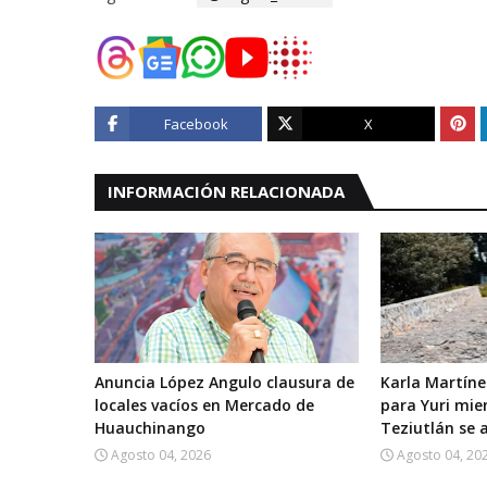
Facebook
X
INFORMACIÓN RELACIONADA
Anuncia López Angulo clausura de
Karla Martíne
locales vacíos en Mercado de
para Yuri mie
Huauchinango
Teziutlán se 
Agosto 04, 2026
Agosto 04, 20