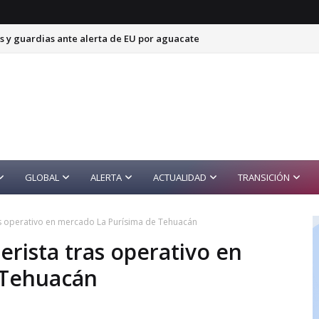
s y guardias ante alerta de EU por aguacate
GLOBAL
ALERTA
ACTUALIDAD
TRANSICIÓN
as operativo en mercado La Purísima de Tehuacán
erista tras operativo en
 Tehuacán