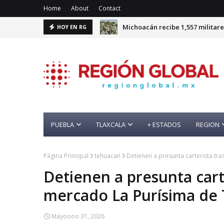
Home
About
Contact
Michoacán recibe 1,557 militare
HOY EN RG
PUEBLA
TLAXCALA
+ ESTADOS
REGION
Página Principal
tehuacan
Detienen a presunta carterista tr
Detienen a presunta cart
mercado La Purísima de
Mayoooo 31, 2026