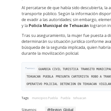
Al percatarse de que había sido descubierta, la 
transporte público. Según la información dispo
de evadir a las autoridades; sin embargo, eleme
y la
Policía Municipal de Tehuacán
lograron int
Tras su aseguramiento, la mujer fue puesta a d
determinarán su situación jurídica conforme avan
búsqueda de la segunda implicada, quien habría 
durante la movilización policial.
GUARDIA CIVIL TURISTICA
TRANSITO MUNICIPA
TEHUACAN
PUEBLA
PRESUNTA CARTERISTA
ROBO A TRAN
OPERATIVO POLICIAL
DETENCION EN TEHUACAN
VIGILA
Tags:
municipios Puebla
Puebla
tehuacan
Síguenos:
@Region_Global