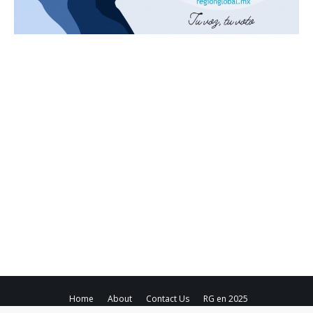
Home
About
Contact Us
RG en 2025