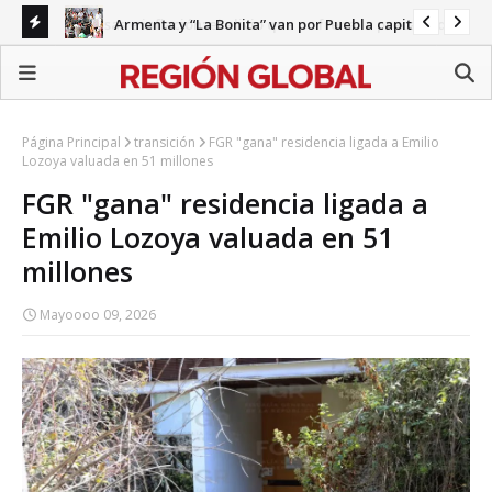
Armenta y “La Bonita” van por Puebla capital
ecariedad
Gab
Página Principal
transición
FGR "gana" residencia ligada a Emilio
Lozoya valuada en 51 millones
FGR "gana" residencia ligada a
Emilio Lozoya valuada en 51
millones
Mayoooo 09, 2026