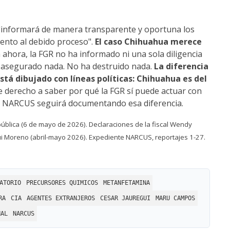
"informará de manera transparente y oportuna los
iento al debido proceso".
El caso Chihuahua merece
ahora, la FGR no ha informado ni una sola diligencia
a asegurado nada. No ha destruido nada.
La diferencia
tá dibujado con líneas políticas: Chihuahua es del
e derecho a saber por qué la FGR sí puede actuar con
nte NARCUS seguirá documentando esa diferencia.
ública (6 de mayo de 2026). Declaraciones de la fiscal Wendy
ui Moreno (abril-mayo 2026). Expediente NARCUS, reportajes 1-27.
ATORIO
PRECURSORES QUIMICOS
METANFETAMINA
RA
CIA
AGENTES EXTRANJEROS
CESAR JAUREGUI
MARU CAMPOS
NAL
NARCUS