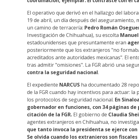
coordinación, ejemplar. El contraste con el ca
El operativo que derivó en el hallazgo del labo
19 de abril, un día después del aseguramiento, 
un camino de terracería:
Pedro Román Oseguer
Investigación de Chihuahua), su escolta
Manuel
estadounidenses que presuntamente eran
agen
posteriormente que los extranjeros "no formaban
acreditados ante autoridades mexicanas". El ento
tras admitir "omisiones". La FGR abrió una segu
contra la seguridad nacional
.
El expediente
NARCUS
ha documentado 28 report
de la FGR cuando hay incentivos para actuar: la 
los protocolos de seguridad nacional.
En Sinalo
gobernador en funciones, con 34 páginas de
citación de la FGR.
El gobierno de
Claudia Sh
agentes extranjeros en Chihuahua, no investiga
que tanto invoca la presidenta se ejerce con 
Se olvida cuando los extranjeros son fiscales