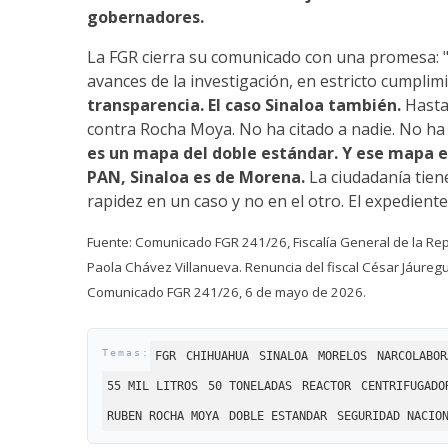
gobernadores.
La FGR cierra su comunicado con una promesa: 
avances de la investigación, en estricto cumplim
transparencia. El caso Sinaloa también.
Hasta 
contra Rocha Moya. No ha citado a nadie. No h
es un mapa del doble estándar. Y ese mapa es
PAN, Sinaloa es de Morena.
La ciudadanía tien
rapidez en un caso y no en el otro. El expedie
Fuente: Comunicado FGR 241/26, Fiscalía General de la Rep
Paola Chávez Villanueva. Renuncia del fiscal César Jáureg
Comunicado FGR 241/26, 6 de mayo de 2026.
FGR
CHIHUAHUA
SINALOA
MORELOS
NARCOLABOR
55 MIL LITROS
50 TONELADAS
REACTOR
CENTRIFUGADO
RUBEN ROCHA MOYA
DOBLE ESTANDAR
SEGURIDAD NACIO