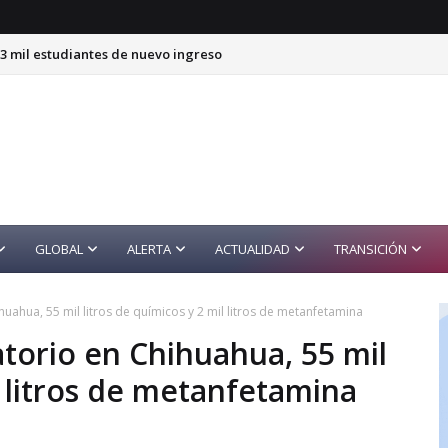
23 mil estudiantes de nuevo ingreso
GLOBAL
ALERTA
ACTUALIDAD
TRANSICIÓN
ahua, 55 mil litros de químicos y 2 mil litros de metanfetamina
torio en Chihuahua, 55 mil
l litros de metanfetamina