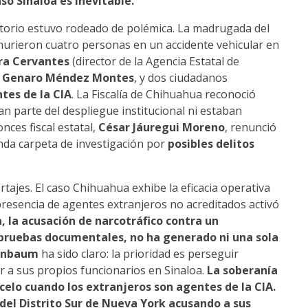
so Sinaloa es inevitable.
ratorio estuvo rodeado de polémica. La madrugada del
murieron cuatro personas en un accidente vehicular en
a Cervantes
(director de la Agencia Estatal de
 Genaro Méndez Montes
, y dos ciudadanos
tes de la CIA
. La Fiscalía de Chihuahua reconoció
 parte del despliegue institucional ni estaban
nces fiscal estatal,
César Jáuregui Moreno
, renunció
nda carpeta de investigación por
posibles delitos
ajes. El caso Chihuahua exhibe la eficacia operativa
presencia de agentes extranjeros no acreditados activó
a, la acusación de narcotráfico contra un
 pruebas documentales, no ha generado ni una sola
einbaum
ha sido claro: la prioridad es perseguir
r a sus propios funcionarios en Sinaloa.
La soberanía
celo cuando los extranjeros son agentes de la CIA.
 del Distrito Sur de Nueva York acusando a sus