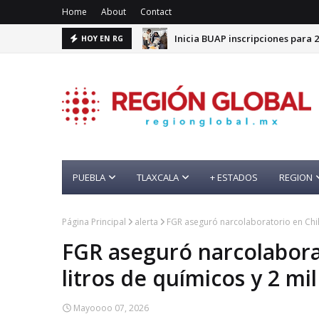
Home
About
Contact
Inicia BUAP inscripciones para 
HOY EN RG
PUEBLA
TLAXCALA
+ ESTADOS
REGION
Página Principal
alerta
FGR aseguró narcolaboratorio en Chihu
FGR aseguró narcolabora
litros de químicos y 2 mi
Mayoooo 07, 2026