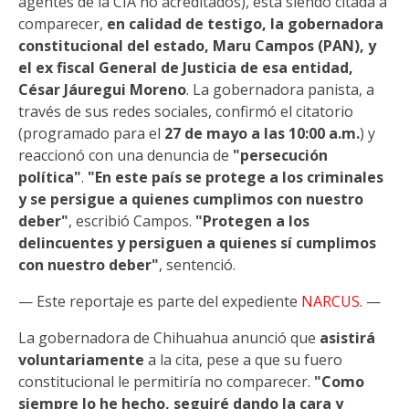
agentes de la CIA no acreditados), está siendo citada a
comparecer,
en calidad de testigo, la gobernadora
constitucional del estado, Maru Campos (PAN), y
el ex fiscal General de Justicia de esa entidad,
César Jáuregui Moreno
. La gobernadora panista, a
través de sus redes sociales, confirmó el citatorio
(programado para el
27 de mayo a las 10:00 a.m.
) y
reaccionó con una denuncia de
"persecución
política"
.
"En este país se protege a los criminales
y se persigue a quienes cumplimos con nuestro
deber"
, escribió Campos.
"Protegen a los
delincuentes y persiguen a quienes sí cumplimos
con nuestro deber"
, sentenció.
— Este reportaje es parte del expediente
NARCUS
. —
La gobernadora de Chihuahua anunció que
asistirá
voluntariamente
a la cita, pese a que su fuero
constitucional le permitiría no comparecer.
"Como
siempre lo he hecho, seguiré dando la cara y