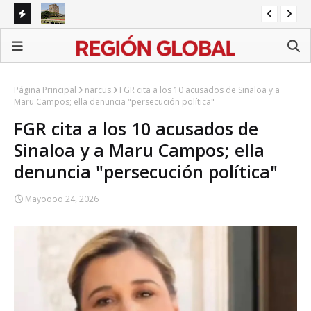
es en
UNAM absorberá costo del examen de control; será
Cic
gratuito para aspirantes
em
Página Principal
narcus
FGR cita a los 10 acusados de Sinaloa y a
Maru Campos; ella denuncia "persecución política"
FGR cita a los 10 acusados de
Sinaloa y a Maru Campos; ella
denuncia "persecución política"
Mayoooo 24, 2026