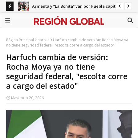
Armenta y “La Bonita” van por Puebla capital
ecariedad
Gab
Página Principal
narcus
Harfuch cambia de versión: Rocha Moya ya
no tiene seguridad federal, "escolta corre a cargo del estado"
Harfuch cambia de versión:
Rocha Moya ya no tiene
seguridad federal, "escolta corre
a cargo del estado"
Mayoooo 20, 2026