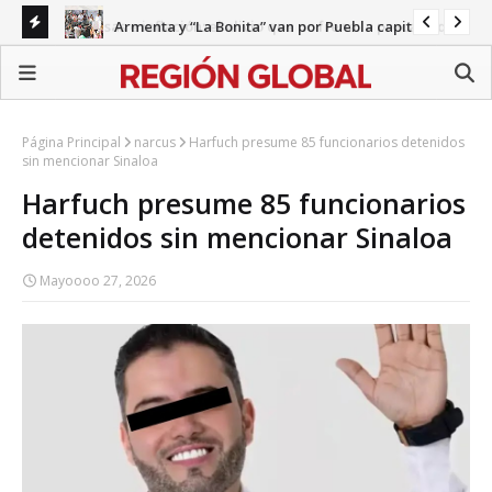
Remesas e inflación: el alivio que no frena la precariedad
Armenta y “La Bonita” van por Puebla capital
en Puebla
Gab
Página Principal
narcus
Harfuch presume 85 funcionarios detenidos
sin mencionar Sinaloa
Harfuch presume 85 funcionarios
detenidos sin mencionar Sinaloa
Mayoooo 27, 2026