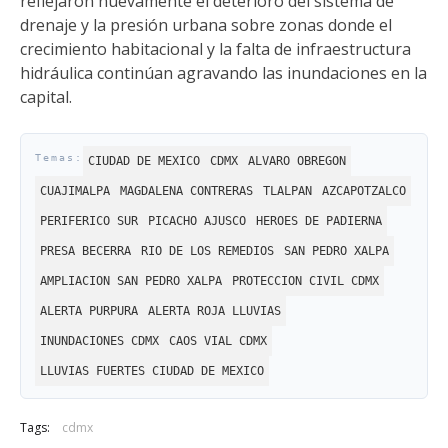
reflejaron nuevamente el deterioro del sistema de
drenaje y la presión urbana sobre zonas donde el
crecimiento habitacional y la falta de infraestructura
hidráulica continúan agravando las inundaciones en la
capital.
CIUDAD DE MEXICO
CDMX
ALVARO OBREGON
CUAJIMALPA
MAGDALENA CONTRERAS
TLALPAN
AZCAPOTZALCO
PERIFERICO SUR
PICACHO AJUSCO
HEROES DE PADIERNA
PRESA BECERRA
RIO DE LOS REMEDIOS
SAN PEDRO XALPA
AMPLIACION SAN PEDRO XALPA
PROTECCION CIVIL CDMX
ALERTA PURPURA
ALERTA ROJA LLUVIAS
INUNDACIONES CDMX
CAOS VIAL CDMX
LLUVIAS FUERTES CIUDAD DE MEXICO
Tags:
cdmx