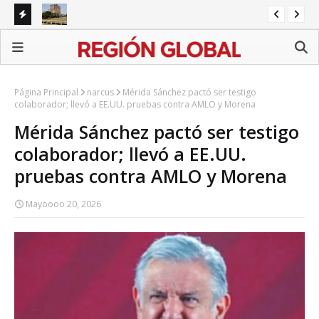
es en
UNAM absorberá costo del examen de control; será
Cic
gratuito para aspirantes
em
Página Principal
narcus
Mérida Sánchez pactó ser testigo
colaborador; llevó a EE.UU. pruebas contra AMLO y Morena
Mérida Sánchez pactó ser testigo
colaborador; llevó a EE.UU.
pruebas contra AMLO y Morena
Mayoooo 20, 2026