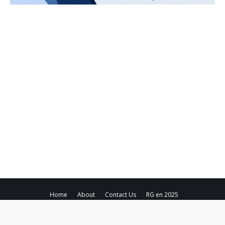
Home
About
Contact Us
RG en 2025
Copyright ©
2026
Región Global