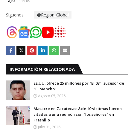
Tags:
narcus
Síguenos:
@Region_Global
INFORMACIÓN RELACIONADA
EE.UU. ofrece 25 millones por "El 03", sucesor de
"El Mencho"
Agosto 05, 2026
Masacre en Zacatecas: 8 de 10 víctimas fueron
citadas a una reunión con "los señores" en
Fresnillo
Julio 31, 2026