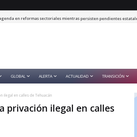
genda en reformas sectoriales mientras persisten pendientes estatal
GLOBAL
ALERTA
ACTUALIDAD
TRANSICIÓN
n ilegal en calles de Tehuacán
privación ilegal en calles