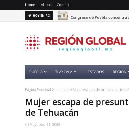
Home
About
Contact
Congreso de Puebla concentra a
HOY EN RG
PUEBLA
TLAXCALA
+ ESTADOS
REGION
Página Principal
tehuacan
Mujer escapa de presunta privació
Mujer escapa de presunta 
de Tehuacán
Mayoooo 11, 2026