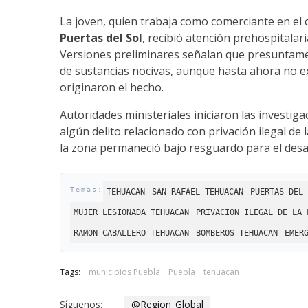
La joven, quien trabaja como comerciante en el c
Puertas del Sol
, recibió atención prehospitalar
Versiones preliminares señalan que presuntam
de sustancias nocivas, aunque hasta ahora no exi
originaron el hecho.
Autoridades ministeriales iniciaron las investig
algún delito relacionado con privación ilegal de l
la zona permaneció bajo resguardo para el desarro
TEHUACAN
SAN RAFAEL TEHUACAN
PUERTAS DEL 
MUJER LESIONADA TEHUACAN
PRIVACION ILEGAL DE LA 
RAMON CABALLERO TEHUACAN
BOMBEROS TEHUACAN
EMER
Tags:
municipios Puebla
Puebla
tehuacan
Síguenos:
@Region_Global