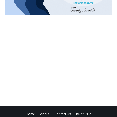
Home
About
Contact Us
RG en 2025