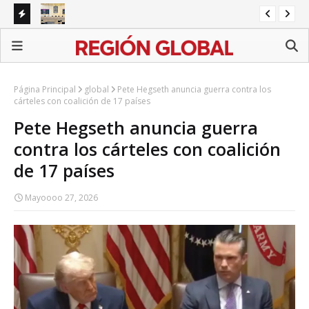
napa
Congreso de Puebla concentra agenda en reformas
BI
sectoriales mientras persisten pendientes estatales
Ali
Página Principal
global
Pete Hegseth anuncia guerra contra los
cárteles con coalición de 17 países
Pete Hegseth anuncia guerra
contra los cárteles con coalición
de 17 países
Mayoooo 27, 2026