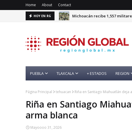
Home
About
Contact
Michoacán recibe 1,557 militare
HOY EN RG
PUEBLA
TLAXCALA
+ ESTADOS
REGION
Página Principal
tehuacan
Riña en Santiago Miahuatlán deja 
Riña en Santiago Miahuat
arma blanca
Mayoooo 31, 2026