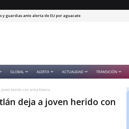
s y guardias ante alerta de EU por aguacate
GLOBAL
ALERTA
ACTUALIDAD
TRANSICIÓN
a joven herido con arma blanca
lán deja a joven herido con