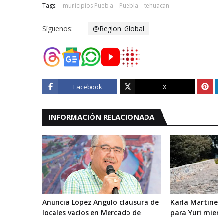
Tags:
municipios Puebla
Puebla
tehuacan
Síguenos:
@Region_Global
Facebook
X
INFORMACIÓN RELACIONADA
Anuncia López Angulo clausura de
Karla Martíne
locales vacíos en Mercado de
para Yuri mie