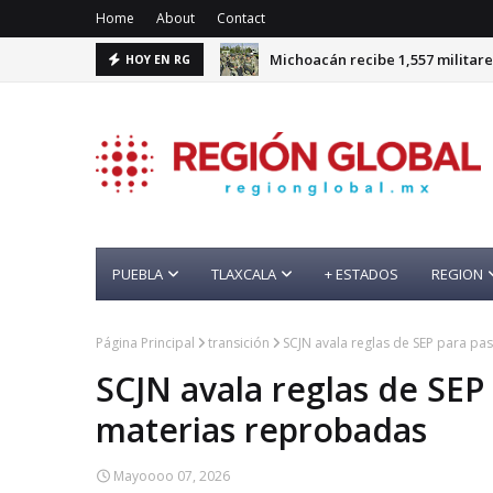
Home
About
Contact
Michoacán recibe 1,557 militare
HOY EN RG
PUEBLA
TLAXCALA
+ ESTADOS
REGION
Página Principal
transición
SCJN avala reglas de SEP para p
SCJN avala reglas de SEP
materias reprobadas
Mayoooo 07, 2026