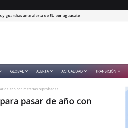
s y guardias ante alerta de EU por aguacate
GLOBAL
ALERTA
ACTUALIDAD
TRANSICIÓN
asar de año con materias reprobadas
 para pasar de año con