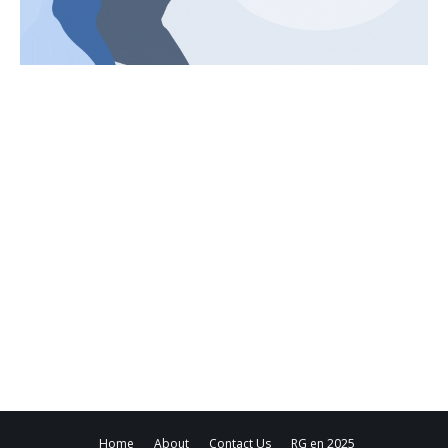
Home
About
Contact Us
RG en 2025