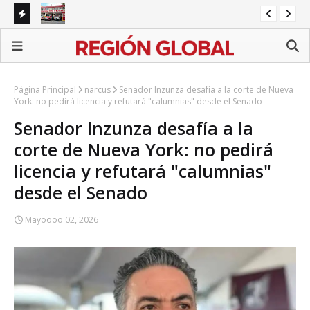
Protección Civil de Tehuacán denuncia carencias y
FGR
Barroso responde con un comunicado
ext
Página Principal
narcus
Senador Inzunza desafía a la corte de Nueva
York: no pedirá licencia y refutará "calumnias" desde el Senado
Senador Inzunza desafía a la
corte de Nueva York: no pedirá
licencia y refutará "calumnias"
desde el Senado
Mayoooo 02, 2026