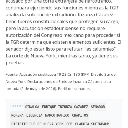
acusado por una corte extranjera de narcotráfico,
continuará ejerciendo sus funciones mientras la FGR
analiza la solicitud de extradición. Inzunza Cázarez
tiene fueros constitucionales que protegen su cargo,
pero la acusación estadounidense no requiere
autorización del Congreso mexicano para proceder si
la FGR determina que existen elementos suficientes. El
senador dijo estar listo para refutar "las calumnias".
La corte de Nueva York, mientras tanto, ya tiene sus
pruebas.
Fuente: Acusación sustitutiva T9 23 Cr. 180 (KPF), Distrito Sur de
Nueva York. Declaraciones de Enrique Inzunza Cázarez a La
Jornada (2 de mayo de 2026). Perfil del senador.
SINALOA
ENRIQUE INZUNZA CAZAREZ
SENADOR
MORENA
LICENCIA
NARCOTRAFICO
CHAPITOS
DISTRITO SUR DE NUEVA YORK
FGR
CLAUDIA SHEINBAUM