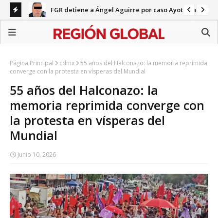
FGR detiene a Ángel Aguirre por caso Ayotzinapa
nco
Pa
en 
Página Principal
cdmx
55 años del Halconazo: la memoria reprimida
converge con la protesta en vísperas del Mundial
55 años del Halconazo: la
memoria reprimida converge con
la protesta en vísperas del
Mundial
Junio 10, 2026