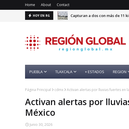
Home
About
Contact
Capturan a dos con más de 11 k
HOY EN RG
PUEBLA
TLAXCALA
+ ESTADOS
REGION
Página Principal
cdmx
Activan alertas por lluvias fuertes en
Activan alertas por lluvi
México
Junio 30, 2026