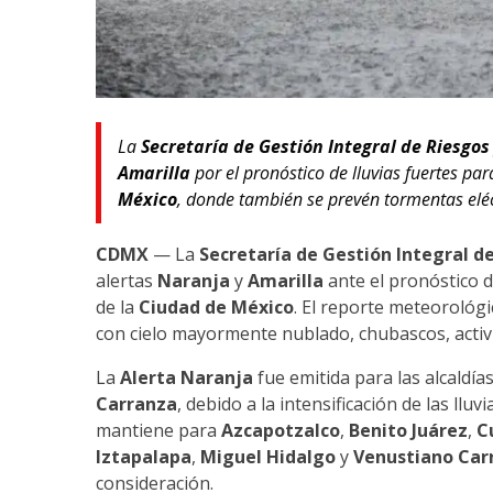
La
Secretaría de Gestión Integral de Riesgos 
Amarilla
por el pronóstico de lluvias fuertes par
México
, donde también se prevén tormentas eléct
CDMX
— La
Secretaría de Gestión Integral de
alertas
Naranja
y
Amarilla
ante el pronóstico d
de la
Ciudad de México
. El reporte meteorológi
con cielo mayormente nublado, chubascos, activid
La
Alerta Naranja
fue emitida para las alcaldía
Carranza
, debido a la intensificación de las llu
mantiene para
Azcapotzalco
,
Benito Juárez
,
C
Iztapalapa
,
Miguel Hidalgo
y
Venustiano Car
consideración.