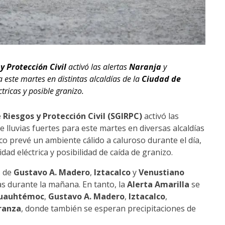
y Protección Civil
activó las alertas
Naranja
y
a este martes en distintas alcaldías de la
Ciudad de
ricas y posible granizo.
 Riesgos y Protección Civil (SGIRPC)
activó las
e lluvias fuertes para este martes en diversas alcaldías
co prevé un ambiente cálido a caluroso durante el día,
ad eléctrica y posibilidad de caída de granizo.
s de
Gustavo A. Madero
,
Iztacalco
y
Venustiano
vias durante la mañana. En tanto, la
Alerta Amarilla
se
uauhtémoc
,
Gustavo A. Madero
,
Iztacalco
,
ranza
, donde también se esperan precipitaciones de