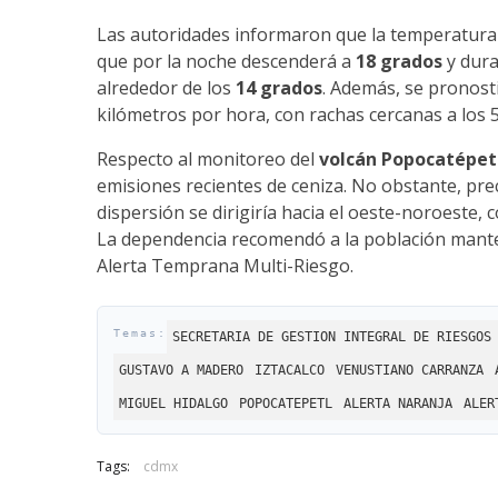
Las autoridades informaron que la temperatura
que por la noche descenderá a
18 grados
y dura
alrededor de los
14 grados
. Además, se pronosti
kilómetros por hora, con rachas cercanas a los 
Respecto al monitoreo del
volcán Popocatépet
emisiones recientes de ceniza. No obstante, prec
dispersión se dirigiría hacia el oeste-noroeste, co
La dependencia recomendó a la población manten
Alerta Temprana Multi-Riesgo.
SECRETARIA DE GESTION INTEGRAL DE RIESGOS
GUSTAVO A MADERO
IZTACALCO
VENUSTIANO CARRANZA
MIGUEL HIDALGO
POPOCATEPETL
ALERTA NARANJA
ALER
Tags:
cdmx