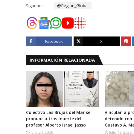
Síguenos:
@Region_Global
Facebook
X
INFORMACIÓN RELACIONADA
Colectivo Las Brujas del Mar se
Vinculan a p
pronuncia tras muerte del
detenido con
profesor Alberto Israel Jasso
Gustavo A. M
Julio 24, 2026
Julio 19, 2026