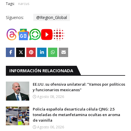
Tags:
narcus
Síguenos:
@Region_Global
INFORMACIÓN RELACIONADA
EE.UU. su ofensiva unilateral: "Vamos por políticos
y funcionarios mexicanos"
Agosto 08, 2026
Policía española desarticula célula CJNG: 2.5
toneladas de metanfetamina ocultas en aroma
de vainilla
Agosto 06, 2026