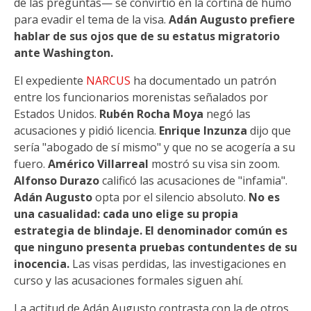
de las preguntas— se convirtió en la cortina de humo
para evadir el tema de la visa.
Adán Augusto prefiere
hablar de sus ojos que de su estatus migratorio
ante Washington.
El expediente
NARCUS
ha documentado un patrón
entre los funcionarios morenistas señalados por
Estados Unidos.
Rubén Rocha Moya
negó las
acusaciones y pidió licencia.
Enrique Inzunza
dijo que
sería "abogado de sí mismo" y que no se acogería a su
fuero.
Américo Villarreal
mostró su visa sin zoom.
Alfonso Durazo
calificó las acusaciones de "infamia".
Adán Augusto
opta por el silencio absoluto.
No es
una casualidad: cada uno elige su propia
estrategia de blindaje. El denominador común es
que ninguno presenta pruebas contundentes de su
inocencia.
Las visas perdidas, las investigaciones en
curso y las acusaciones formales siguen ahí.
La actitud de Adán Augusto contrasta con la de otros