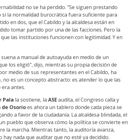
bernabilidad no se ha perdido. "Se siguen prestando
o si la normalidad burocrática fuera suficiente para
do en dos, que el Cabildo y la alcaldesa están en
idido tomar partido por una de las facciones. Pero la
 que las instituciones funcionen con legitimidad. Y en
eto suena a manual de autoayuda en medio de un
ue los eligió", dijo, mientras su propia decisión de
por medio de sus representantes en el Cabildo, ha
, no es un concepto abstracto: es atender lo que las
 era antes.
r Pala
la sostiene, la
ASE
audita, el Congreso calla y
 de Osorio
es ahora un tablero donde cada pieza se
ndo a favor de la ciudadanía. La alcaldesa blindada, el
un pueblo que observa cómo la política se convierte en
e la marcha. Mientras tanto, la auditoría avanza,
no hay nada que auditar que no esté ya decidido.