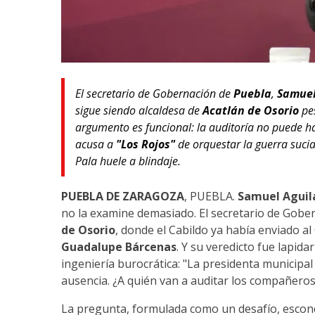
El secretario de Gobernación de
Puebla
,
Samuel
sigue siendo alcaldesa de
Acatlán de Osorio
pes
argumento es funcional: la auditoría no puede ha
acusa a
"Los Rojos"
de orquestar la guerra suci
Pala huele a blindaje.
PUEBLA DE ZARAGOZA
, PUEBLA.
Samuel Aguil
no la examine demasiado. El secretario de Gobe
de Osorio
, donde el Cabildo ya había enviado al
Guadalupe Bárcenas
. Y su veredicto fue lapida
ingeniería burocrática: "La presidenta municipa
ausencia. ¿A quién van a auditar los compañeros
La pregunta, formulada como un desafío, escond