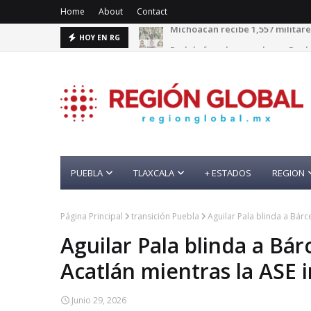
Home
About
Contact
Red de fraude operaba en Puebl
HOY EN RG
PUEBLA
TLAXCALA
+ ESTADOS
REGION
Página Principal
transición Puebla
Aguilar Pala blinda a Bárc
Aguilar Pala blinda a Bá
Acatlán mientras la ASE 
Junio 29, 2026