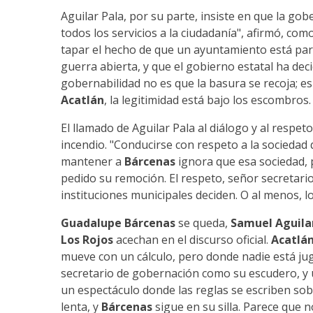
Aguilar Pala, por su parte, insiste en que la go
todos los servicios a la ciudadanía", afirmó, com
tapar el hecho de que un ayuntamiento está parti
guerra abierta, y que el gobierno estatal ha dec
gobernabilidad no es que la basura se recoja; es
Acatlán
, la legitimidad está bajo los escombros.
El llamado de Aguilar Pala al diálogo y al resp
incendio. "Conducirse con respeto a la sociedad q
mantener a
Bárcenas
ignora que esa sociedad, 
pedido su remoción. El respeto, señor secretario
instituciones municipales deciden. O al menos, lo
Guadalupe Bárcenas
se queda,
Samuel Aguila
Los Rojos
acechan en el discurso oficial.
Acatlán
mueve con un cálculo, pero donde nadie está juga
secretario de gobernación como su escudero, y 
un espectáculo donde las reglas se escriben sobr
lenta, y
Bárcenas
sigue en su silla. Parece que 