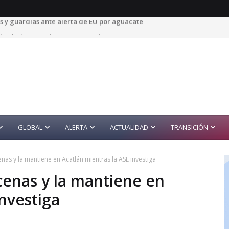
a; detienen a cinco presuntos integrantes
GLOBAL
ALERTA
ACTUALIDAD
TRANSICIÓN
enas y la mantiene en Acatlán mientras la ASE investiga
rcenas y la mantiene en
investiga