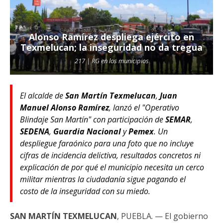
Alonso Ramírez despliega ejército en
Texmelucan; la inseguridad no da tregua
217 | RG en los municipios
El alcalde de
San Martín Texmelucan
,
Juan
Manuel Alonso Ramírez
, lanzó el "Operativo
Blindaje San Martín" con participación de
SEMAR
,
SEDENA
,
Guardia Nacional
y
Pemex
. Un
despliegue faraónico para una foto que no incluye
cifras de incidencia delictiva, resultados concretos ni
explicación de por qué el municipio necesita un cerco
militar mientras la ciudadanía sigue pagando el
costo de la inseguridad con su miedo.
SAN MARTÍN TEXMELUCAN
, PUEBLA. — El gobierno