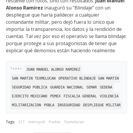
resuelve con fotos, sino con resultados.
Juan Manuel
Alonso Ramírez
inauguró su "Blindaje" con un
despliegue que haría palidecer a cualquier
comandante militar, pero dejó fuera lo único que
importa: la transparencia, los datos y la rendición de
cuentas. Tal vez por eso el operativo se llama blindaje:
porque protege a sus protagonistas de tener que
explicar qué demonios están haciendo realmente.
JUAN MANUEL ALONSO RAMIREZ
SAN MARTIN TEXMELUCAN
OPERATIVO BLINDAJE SAN MARTIN
SEGURIDAD PUBLICA
GUARDIA NACIONAL
SEMAR
SEDENA
EJERCITO MEXICANO
PEMEX
FISCALIA GENERAL
VIOLENCIA
MILITARIZACION
POBLA
INSEGURIDAD
DESPLIEGUE MILITAR
Tags:
217
metropoli
Puebla
Texmelucan