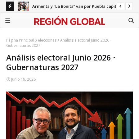
Armenta y “La Bonita” van por Puebla capital
ecariedad
Gab
Página Principal
elecciones
Análisis electoral Junio 2026 ·
Gubernaturas 2027
Análisis electoral Junio 2026 ·
Gubernaturas 2027
Junio 19, 2026