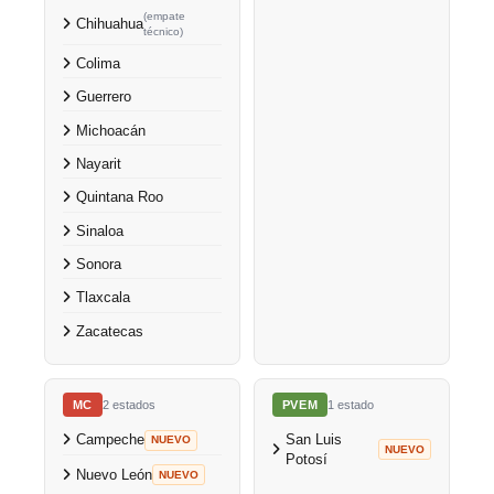
(empate
Chihuahua
técnico)
Colima
Guerrero
Michoacán
Nayarit
Quintana Roo
Sinaloa
Sonora
Tlaxcala
Zacatecas
MC
2 estados
PVEM
1 estado
San Luis
Campeche
NUEVO
NUEVO
Potosí
Nuevo León
NUEVO