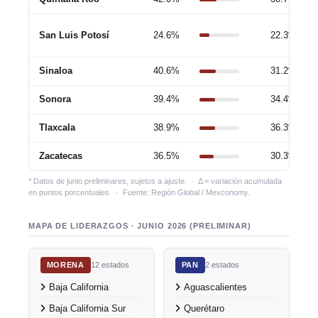
San Luis Potosí
24.6%
22.3%
Sinaloa
40.6%
31.2%
Sonora
39.4%
34.4%
Tlaxcala
38.9%
36.3%
Zacatecas
36.5%
30.3%
* Datos de junio preliminares, sujetos a ajuste. · Δ = variación acumulada
en puntos porcentuales. · Fuente: Región Global / Mexconomy.
MAPA DE LIDERAZGOS · JUNIO 2026 (PRELIMINAR)
MORENA
12 estados
PAN
2 estados
Baja California
Aguascalientes
Baja California Sur
Querétaro