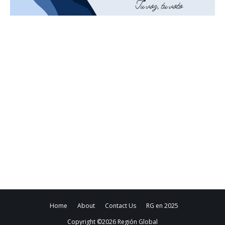
Home
About
Contact Us
RG en 2025
Copyright ©
2026
Región Global