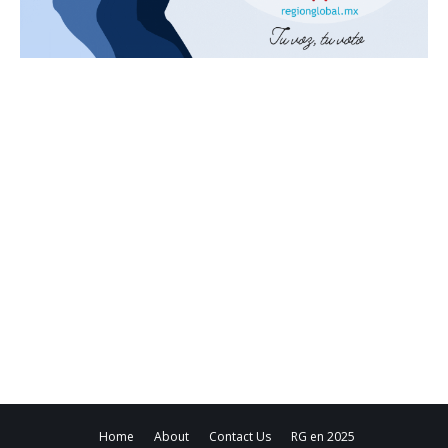
Home
About
Contact Us
RG en 2025