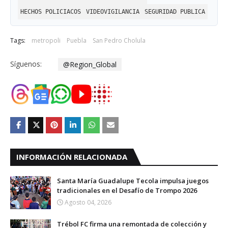
HECHOS POLICIACOS
VIDEOVIGILANCIA
SEGURIDAD PUBLICA
Tags:
metropoli
Puebla
San Pedro Cholula
Síguenos:
@Region_Global
INFORMACIÓN RELACIONADA
Santa María Guadalupe Tecola impulsa juegos
tradicionales en el Desafío de Trompo 2026
Agosto 04, 2026
Trébol FC firma una remontada de colección y