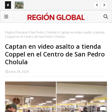
s de
Michoacán recibe 1,557 militares y guardias ante alerta
Re
de EU por aguacate
pr
Página Principal
San Pedro Cholula
Captan en video asalto a tienda
Coppel en el Centro de San Pedro Cholula
Captan en video asalto a tienda
Coppel en el Centro de San Pedro
Cholula
Junio 28, 2026