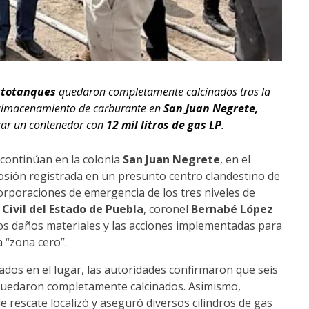
utotanques
quedaron completamente calcinados tras la
 almacenamiento de carburante en
San Juan Negrete,
izar un contenedor con
12 mil litros de gas LP
.
 continúan en la colonia
San Juan Negrete
, en el
losión registrada en un presunto centro clandestino de
rporaciones de emergencia de los tres niveles de
 Civil del Estado de Puebla
, coronel
Bernabé López
los daños materiales y las acciones implementadas para
 “zona cero”.
zados en el lugar, las autoridades confirmaron que seis
quedaron completamente calcinados. Asimismo,
e rescate localizó y aseguró diversos cilindros de gas