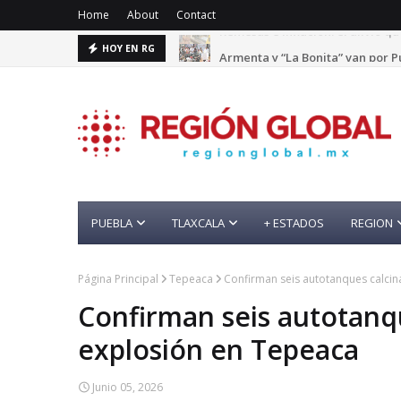
Home
About
Contact
Armenta y “La Bonita” van por P
HOY EN RG
PUEBLA
TLAXCALA
+ ESTADOS
REGION
Página Principal
Tepeaca
Confirman seis autotanques calcin
Confirman seis autotanqu
explosión en Tepeaca
Junio 05, 2026