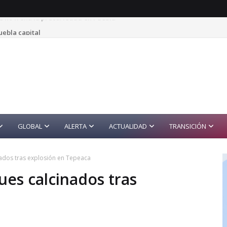
uebla capital
GLOBAL
ALERTA
ACTUALIDAD
TRANSICIÓN
ados tras explosión en Tepeaca
es calcinados tras