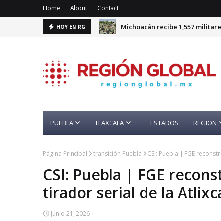
Home
About
Contact
Michoacán recibe 1,557 militare
HOY EN RG
Red de fraude operaba en Puebl
PUEBLA
TLAXCALA
+ ESTADOS
REGION
Página Principal
transición Puebla
CSI: Puebla | FGE reconstru
CSI: Puebla | FGE reconst
tirador serial de la Atlixc
Junio 21, 2026