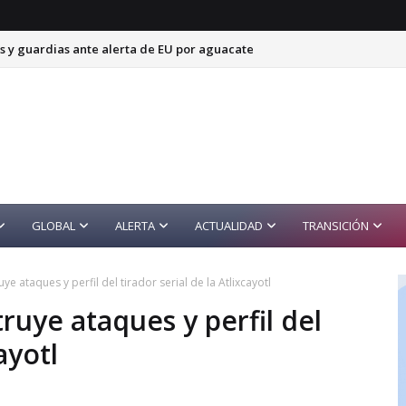
s y guardias ante alerta de EU por aguacate
a; detienen a cinco presuntos integrantes
GLOBAL
ALERTA
ACTUALIDAD
TRANSICIÓN
ye ataques y perfil del tirador serial de la Atlixcayotl
ruye ataques y perfil del
ayotl