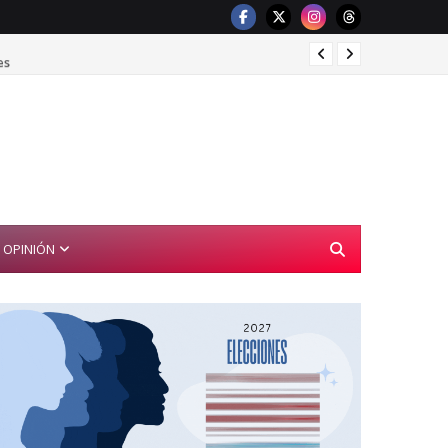
es
BID co
OPINIÓN