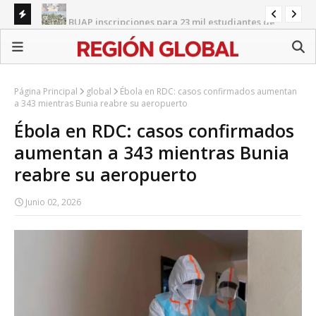
Inicia BUAP inscripciones para 23 mil estudiantes de
Re
nuevo ingreso
Michoacán recibe 1,557 militares y guardias ante alerta
pr
de EU por aguacate
Página Principal
global
Ébola en RDC: casos confirmados aumentan
a 343 mientras Bunia reabre su aeropuerto
Ébola en RDC: casos confirmados
aumentan a 343 mientras Bunia
reabre su aeropuerto
Junio 02, 2026