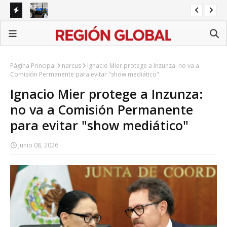
io sobre
Revolución del campo: el discurso de Armenta choca con
Arm
la realidad
car
Página Principal
narcus
Ignacio Mier protege a Inzunza: no va a
Comisión Permanente para evitar "show mediático"
Ignacio Mier protege a Inzunza:
no va a Comisión Permanente
para evitar "show mediático"
Junio 08, 2026