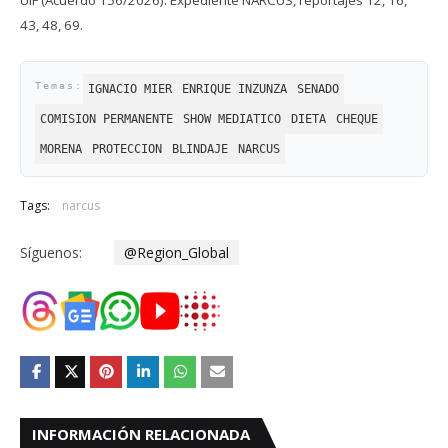
UIF (Acuerdo 156/2026). Expediente NARCUS, reportajes 12, 16,
43, 48, 69.
IGNACIO MIER
ENRIQUE INZUNZA
SENADO
COMISION PERMANENTE
SHOW MEDIATICO
DIETA
CHEQUE
MORENA
PROTECCION
BLINDAJE
NARCUS
Tags:
narcus
Síguenos:
@Region_Global
INFORMACIÓN RELACIONADA