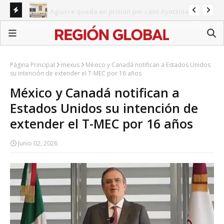
napa
Congreso de Puebla concentra agenda en reformas
BI
sectoriales mientras persisten pendientes estatales
Ali
Página Principal
mexus
México y Canadá notifican a Estados Unidos
su intención de extender el T-MEC por 16 años
México y Canadá notifican a
Estados Unidos su intención de
extender el T-MEC por 16 años
Junio 02, 2026