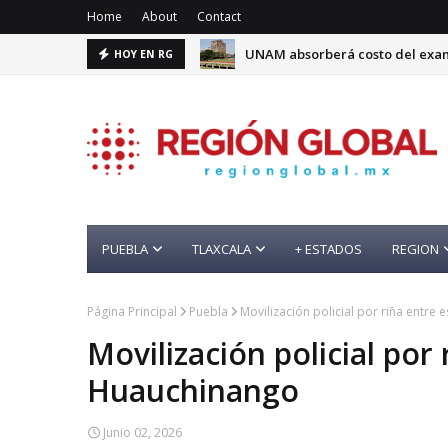
Home
About
Contact
UNAM absorberá costo del exame
HOY EN RG
Ciclosporiasis en México: 33 ca
PUEBLA
TLAXCALA
+ ESTADOS
REGION
Página Principal
Puebla
Movilización policial por riña entre
Movilización policial por
Huauchinango
Junio 02, 2026