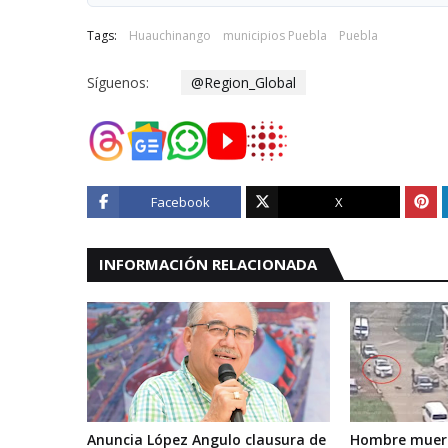
Tags:
Huauchinango
municipios Puebla
Puebla
Síguenos:
@Region_Global
Facebook
X
INFORMACIÓN RELACIONADA
Anuncia López Angulo clausura de
Hombre muere