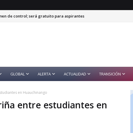
n de control; será gratuito para aspirantes
sos; SSa investiga hoteles y empacadora
GLOBAL
ALERTA
ACTUALIDAD
TRANSICIÓN
 estudiantes en Huauchinango
 riña entre estudiantes en