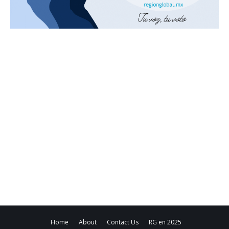
Home
About
Contact Us
RG en 2025