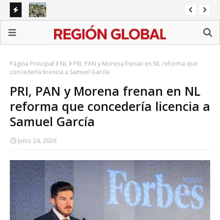
s de
Michoacán recibe 1,557 militares y guardias ante alerta
Re
de EU por aguacate
pr
Página Principal
NL
PRI, PAN y Morena frenan en NL reforma que
concedería licencia a Samuel García
PRI, PAN y Morena frenan en NL
reforma que concedería licencia a
Samuel García
Junio 24, 2026