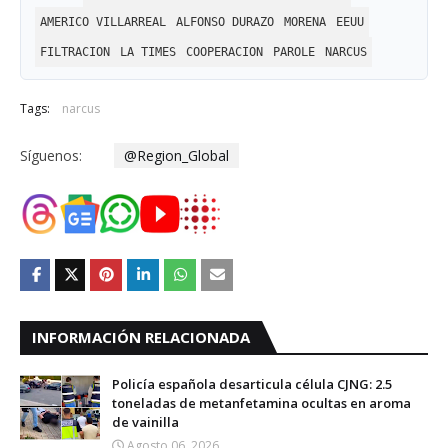
AMERICO VILLARREAL
ALFONSO DURAZO
MORENA
EEUU
FILTRACION
LA TIMES
COOPERACION
PAROLE
NARCUS
Tags:
narcus
Síguenos:
@Region_Global
INFORMACIÓN RELACIONADA
Policía española desarticula célula CJNG: 2.5
toneladas de metanfetamina ocultas en aroma
de vainilla
Agosto 06, 2026