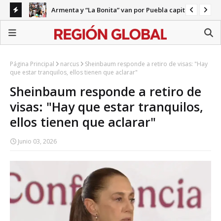
Armenta y “La Bonita” van por Puebla capital
ecariedad
Gab
Página Principal
narcus
Sheinbaum responde a retiro de visas: "Hay
que estar tranquilos, ellos tienen que aclarar"
Sheinbaum responde a retiro de
visas: "Hay que estar tranquilos,
ellos tienen que aclarar"
Junio 03, 2026