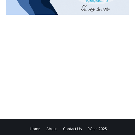
Home
About
Contact Us
RG en 2025