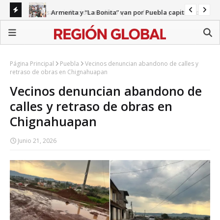
Armenta y “La Bonita” van por Puebla capital
Remesas e inflación: el alivio que no frena la precariedad
Gab
en Puebla
Página Principal
Puebla
Vecinos denuncian abandono de calles y
retraso de obras en Chignahuapan
Vecinos denuncian abandono de
calles y retraso de obras en
Chignahuapan
Junio 21, 2026