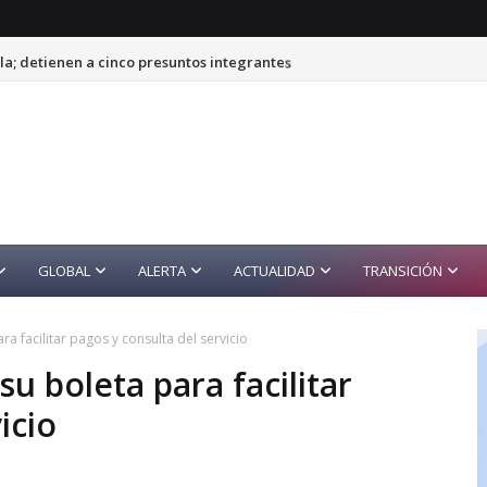
a; detienen a cinco presuntos integrantes
GLOBAL
ALERTA
ACTUALIDAD
TRANSICIÓN
a facilitar pagos y consulta del servicio
u boleta para facilitar
icio