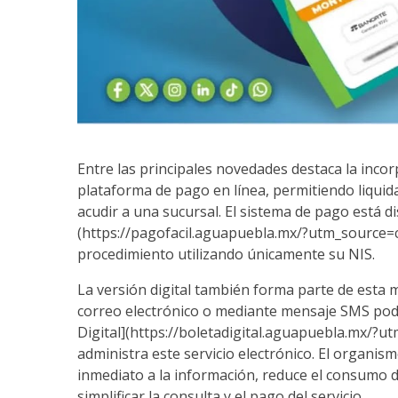
Entre las principales novedades destaca la inco
plataforma de pago en línea, permitiendo liquida
acudir a una sucursal. El sistema de pago está d
(https://pagofacil.aguapuebla.mx/?utm_source=c
procedimiento utilizando únicamente su NIS.
La versión digital también forma parte de esta 
correo electrónico o mediante mensaje SMS podr
Digital](https://boletadigital.aguapuebla.mx/?u
administra este servicio electrónico. El organism
inmediato a la información, reduce el consumo de
simplificar la consulta y el pago del servicio.