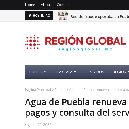
Home
About
Contact
Red de fraude operaba en Puebl
HOY EN RG
PUEBLA
TLAXCALA
+ ESTADOS
REGION
Página Principal
Puebla
Agua de Puebla renueva su boleta par
Agua de Puebla renueva s
pagos y consulta del serv
Julio 05, 2026