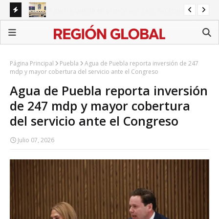
napa
Congreso de Puebla concentra agenda en reformas
BI
sectoriales mientras persisten pendientes estatales
Ali
Página Principal
Puebla
Agua de Puebla reporta inversión de 247
mdp y mayor cobertura del servicio ante el Congreso
Agua de Puebla reporta inversión
de 247 mdp y mayor cobertura
del servicio ante el Congreso
Julio 07, 2026