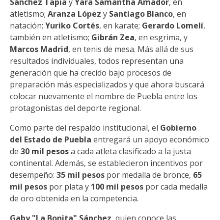
Sánchez Tapia
y
Yara Samantha Amador
, en
atletismo;
Aranza López
y
Santiago Blanco
, en
natación;
Yuriko Cortés
, en karate;
Gerardo Lomelí
,
también en atletismo;
Gibrán Zea
, en esgrima, y
Marcos Madrid
, en tenis de mesa. Más allá de sus
resultados individuales, todos representan una
generación que ha crecido bajo procesos de
preparación más especializados y que ahora buscará
colocar nuevamente el nombre de Puebla entre los
protagonistas del deporte regional.
Como parte del respaldo institucional, el
Gobierno
del Estado de Puebla
entregará un apoyo económico
de
30 mil pesos
a cada atleta clasificado a la justa
continental. Además, se establecieron incentivos por
desempeño:
35 mil pesos
por medalla de bronce,
65
mil pesos
por plata y
100 mil pesos
por cada medalla
de oro obtenida en la competencia.
Gaby "La Bonita" Sánchez
, quien conoce las