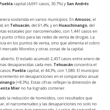
Puebla
capital (4,691 casos, 30.7%) y
San Andrés
anera sostenida en varios municipios. En
Amozoc
, el
al; en
Tehuacán
, del 61.4%; y en
Huauchinango
, del
petas estatales por narcomenudeo, con 1,441 casos en
 punto crítico para las redes de venta de drogas. La
cia en los puntos de venta, sino que alimenta el cobro
el mercado Morelos y otras zonas de la capital.
abierto. El estado acumuló 2,437 casos entre enero de
onas desaparecidas cada mes.
Tehuacán
concentra el
 casos;
Puebla
capital, el 44.3%, con 1,080. El municipio
incremento en desapariciones en el comparativo anual
hinango
(+8.3%). Estas cifras reflejan la dimensión de
menta Mier
no ha logrado contener.
ado la reducción de homicidios, con resultados que
liar, el narcomenudeo y las desapariciones no solo no
muchos casos han empeorado. La crisis de seguridad