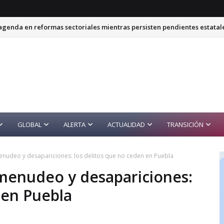
genda en reformas sectoriales mientras persisten pendientes estatal
GLOBAL
ALERTA
ACTUALIDAD
TRANSICIÓN
menudeo y desapariciones: los delitos que no ceden en Puebla
omenudeo y desapariciones:
 en Puebla