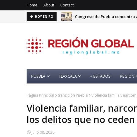
Home
About
Contact
Congreso de Puebla concentra a
HOY EN RG
PUEBLA
TLAXCALA
+ ESTADOS
REGION
Página Principal
transición Puebla
Violencia familiar, narco
Violencia familiar, narc
los delitos que no ceden
Julio 08, 2026