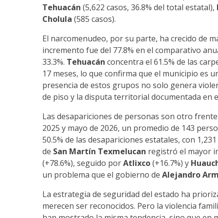
Tehuacán
(5,622 casos, 36.8% del total estatal),
Cholula
(585 casos).
El narcomenudeo, por su parte, ha crecido de m
incremento fue del 77.8% en el comparativo anu
33.3%.
Tehuacán
concentra el 61.5% de las car
17 meses, lo que confirma que el municipio es un
presencia de estos grupos no solo genera violen
de piso y la disputa territorial documentada en 
Las desapariciones de personas son otro frente 
2025 y mayo de 2026, un promedio de 143 pers
50.5% de las desapariciones estatales, con 1,231
de
San Martín Texmelucan
registró el mayor 
(+78.6%), seguido por
Atlixco
(+16.7%) y
Huauc
un problema que el gobierno de
Alejandro Ar
La estrategia de seguridad del estado ha prioriz
merecen ser reconocidos. Pero la violencia fami
han mostrado la misma tendencia, sino que en 