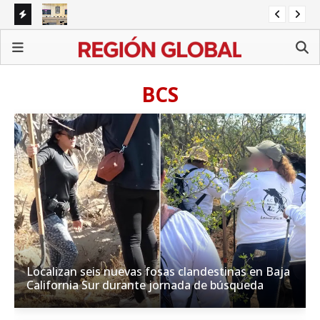
napa
Congreso de Puebla concentra agenda en reformas
BI
sectoriales mientras persisten pendientes estatales
Ali
BCS
Localizan seis nuevas fosas clandestinas en Baja
California Sur durante jornada de búsqueda