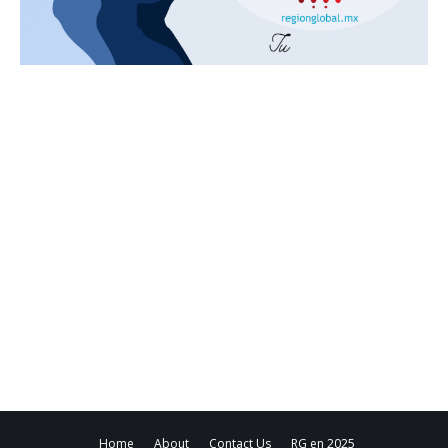
Home
About
Contact Us
RG en 2025