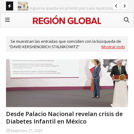
Ángel Aguirre queda en prisión por caso Ayotzinapa
BI
Congreso de Puebla concentra agenda en reformas
Ali
sectoriales mientras persisten pendientes estatales
Se muestran las entradas que coinciden con la búsqueda de
DAVID KERSHENOBICH STALNIKOWITZ
Mostrar todo
Desde Palacio Nacional revelan crisis de
Diabetes Infantil en México
Mayoooo 27, 2025