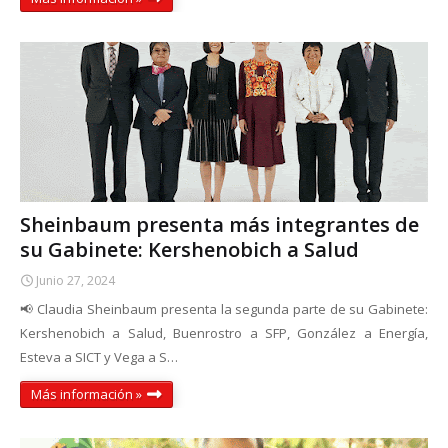
Sheinbaum presenta más integrantes de
su Gabinete: Kershenobich a Salud
Junio 27, 2024
📢 Claudia Sheinbaum presenta la segunda parte de su Gabinete:
Kershenobich a Salud, Buenrostro a SFP, González a Energía,
Esteva a SICT y Vega a S…
Más información »