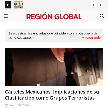
Congreso de Puebla concentra agenda en reformas
Re
sectoriales mientras persisten pendientes estatales
BID convoca a académico de la BUAP para estudio sobre
la 
Alianza del Pacífico
Se muestran las entradas que coinciden con la búsqueda de
ESTADOS UNIDOS
Mostrar todo
Cárteles Mexicanos: Implicaciones de su
Clasificación como Grupos Terroristas
Enero 20, 2025